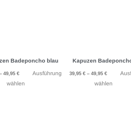
mehrere
me
Varianten
Var
auf.
auf
Die
Di
Optionen
Op
können
kö
zen Badeponcho blau
Kapuzen Badeponcho
auf
auf
Ausführung
Aus
–
49,95
€
39,95
€
–
49,95
€
der
der
wählen
wählen
Produktseite
Pro
gewählt
ge
werden
we