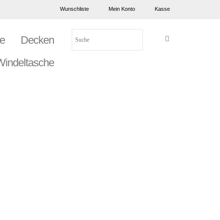
Wunschliste
Mein Konto
Kasse
re
Decken
Warenkorb
/Windeltasche
eses
Dieses
odukt
Produkt
st
weist