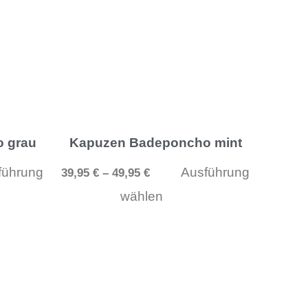
hrere
mehrere
ianten
Varianten
.
auf.
e
Die
tionen
Optionen
nnen
können
 grau
Kapuzen Badeponcho mint
auf
führung
Ausführung
39,95
€
–
49,95
€
der
wählen
duktseite
Produktseite
wählt
gewählt
rden
werden