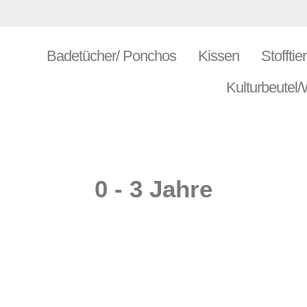
Badetücher/ Ponchos
Kissen
Stofftie
Kulturbeutel
0 - 3 Jahre
Dieses
Di
Produkt
Pr
weist
wei