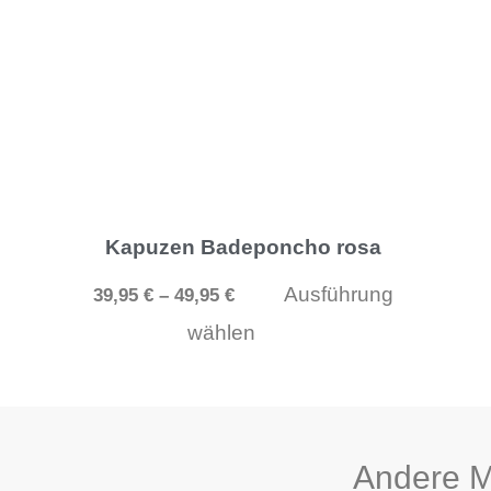
mehrere
Varianten
auf.
Die
Optionen
können
Kapuzen Badeponcho rosa
auf
Ausführung
39,95
€
–
49,95
€
der
wählen
Produktseite
gewählt
werden
Andere 