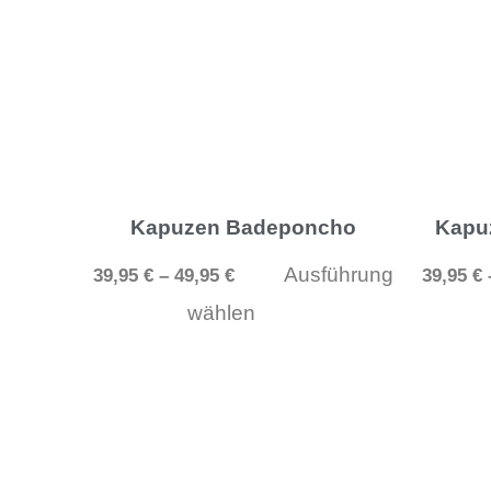
mehrere
Varianten
auf.
Die
Optionen
können
Kapuzen Badeponcho
Kapu
auf
Ausführung
39,95
€
–
49,95
€
39,95
€
der
wählen
Produktseite
gewählt
werden
Dieses
Produkt
weist