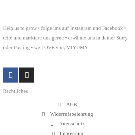
Help us to grow • folge uns auf Instagram und Facebook •
teile und markiere uns gerne • erwähne uns in deiner Story
oder Posting • we LOVE you, MIYUMY
F
I
a
n
c
s
Rechtliches
e
t
b
a
AGB
o
g
Widerrufsbelehrung
o
r
k
a
Datenschutz
-
m
Impressum