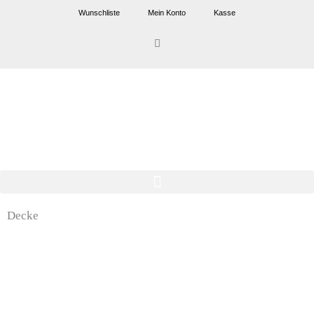
Zum
Wunschliste
Mein Konto
Kasse
Inhalt
Warenkorb
springen
Decke
Dieses
Die
Produkt
Pro
weist
weis