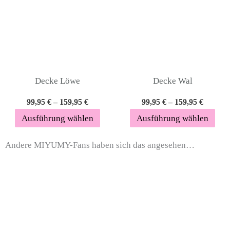
auf.
auf.
Die
Die
Optionen
Opt
können
kön
auf
auf
Decke Löwe
Decke Wal
der
der
99,95
€
–
159,95
€
99,95
€
–
159,95
€
Produktseite
Prod
Ausführung wählen
Ausführung wählen
gewählt
gew
werden
wer
Andere MIYUMY-Fans haben sich das angesehen…