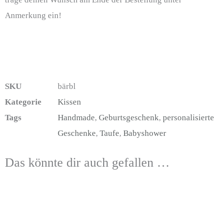
Anmerkung ein!
SKU
bärbl
Kategorie
Kissen
Tags
Handmade
,
Geburtsgeschenk
,
personalisierte
Geschenke
,
Taufe
,
Babyshower
Das könnte dir auch gefallen …
Dieses
Dieses
Diese
Produkt
Produkt
Produ
weist
weist
weist