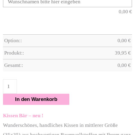
0,00
€
Option::
0,00
€
Produkt::
39,95
€
Gesamt::
0,00
€
In den Warenkorb
Kissen Bär – neu !
Wunderschönes, handliches Kissen in mittlerer Größe
(35×35) aus hochwertigen Baumwollstoffen mit Ihrem ganz