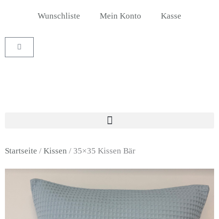
Zum
Wunschliste
Mein Konto
Kasse
Inhalt
springen
Warenkorb
Startseite
/
Kissen
/ 35×35 Kissen Bär