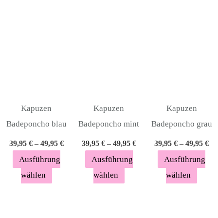
mehrere
mehrere
mehre
Varianten
Varianten
Varia
auf.
auf.
auf.
Die
Die
Die
Optionen
Optionen
Optio
können
können
könn
auf
auf
auf
Kapuzen
Kapuzen
Kapuzen
der
der
der
Badeponcho blau
Badeponcho mint
Badeponcho grau
Produktseite
Produktseite
Produ
39,95
€
–
49,95
€
39,95
€
–
49,95
€
39,95
€
–
49,95
€
gewählt
gewählt
gewäh
Ausführung
Ausführung
Ausführung
werden
werden
werde
wählen
wählen
wählen