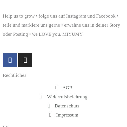
Help us to grow • folge uns auf Instagram und Facebook •
teile und markiere uns gerne • erwähne uns in deiner Story
oder Posting • we LOVE you, MIYUMY
F
I
a
n
c
s
Rechtliches
e
t
b
a
AGB
o
g
Widerrufsbelehrung
o
r
k
a
Datenschutz
-
m
Impressum
f