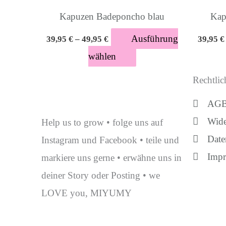
können
Kapuzen Badeponcho blau
Kap
auf
Ausführung
39,95
€
–
49,95
€
39,95
€
der
wählen
Produktseite
gewählt
Rechtlic
werden
AG
Wide
Help us to grow • folge uns auf
Date
Instagram und Facebook • teile und
Imp
markiere uns gerne • erwähne uns in
deiner Story oder Posting • we
LOVE you, MIYUMY