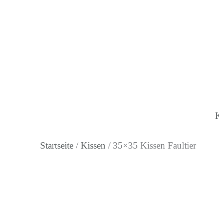
Zum
Inhalt
springen
Startseite
/
Kissen
/ 35×35 Kissen Faultier