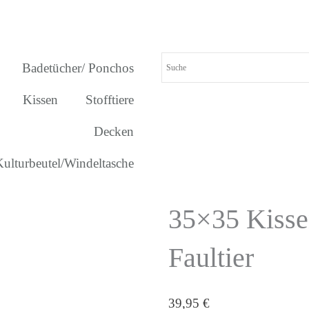
Badetücher/ Ponchos
Kissen
Stofftiere
Decken
Kulturbeutel/Windeltasche
35×35 Kiss
Faultier
39,95
€