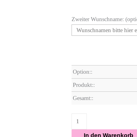
Zweiter Wunschname: (opti
Option::
Produkt::
Gesamt::
In den Warenkorb