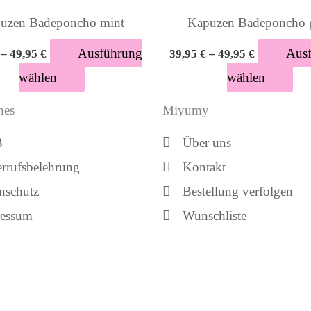
können
kö
uzen Badeponcho mint
Kapuzen Badeponcho 
auf
auf
Ausführung
Aus
–
49,95
€
39,95
€
–
49,95
€
der
der
wählen
wählen
Produktseite
Pro
gewählt
gew
hes
Miyumy
werden
we
B
Über uns
rrufsbelehrung
Kontakt
nschutz
Bestellung verfolgen
ressum
Wunschliste