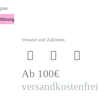
nnen
grau
führung
duktseite
ählt
Versand und Zahlarten
rden
Ab 100€
versandkostenfrei