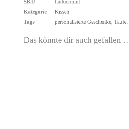
SKU
faultiermint
Kategorie
Kissen
Tags
personalisierte Geschenke
,
Taufe
Das könnte dir auch gefallen 
Dieses
Produkt
weist
mehrere
Varianten
auf.
Die
Optionen