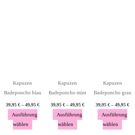
Produkt
Produkt
Produ
weist
weist
weist
mehrere
mehrere
mehre
Varianten
Varianten
Varia
auf.
auf.
auf.
Die
Die
Die
Optionen
Optionen
Optio
können
können
könn
auf
auf
auf
Kapuzen
Kapuzen
Kapuzen
der
der
der
Badeponcho blau
Badeponcho mint
Badeponcho grau
Produktseite
Produktseite
Produ
39,95
€
–
49,95
€
39,95
€
–
49,95
€
39,95
€
–
49,95
€
gewählt
gewählt
gewäh
Ausführung
Ausführung
Ausführung
werden
werden
werde
wählen
wählen
wählen