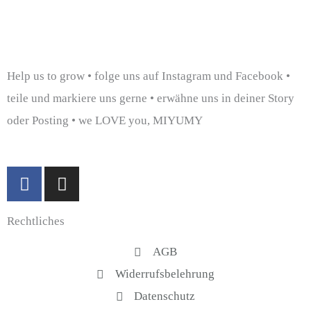
Help us to grow • folge uns auf Instagram und Facebook •
teile und markiere uns gerne • erwähne uns in deiner Story
oder Posting • we LOVE you, MIYUMY
F
I
a
n
c
s
Rechtliches
e
t
b
a
AGB
o
g
Widerrufsbelehrung
o
r
k
a
Datenschutz