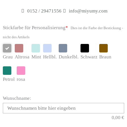
0152 / 29471556
info@miyumy.com
35x35
Stickfarbe für Personalisierung
*
Dies ist die Farbe der Bestickung -
Kissen
nicht des Artikels
Krokodil
Menge
Grau
Altrosa
Mint
Hellbl.
Dunkelbl.
Schwarz
Braun
Petrol
rosa
Wunschname:
0,00
€