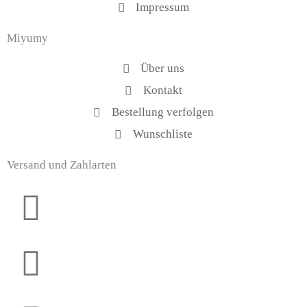
-
m
Impressum
f
Miyumy
Über uns
Kontakt
Bestellung verfolgen
Wunschliste
Versand und Zahlarten