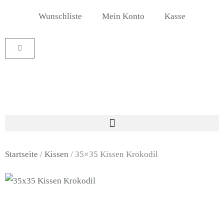
Zum
Wunschliste
Mein Konto
Kasse
Inhalt
springen
Warenkorb
Startseite
/
Kissen
/ 35×35 Kissen Krokodil