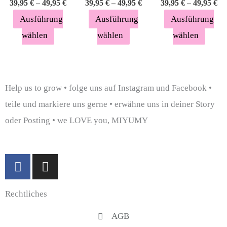
39,95
€
–
49,95
€
39,95
€
–
49,95
€
39,95
€
–
49,95
€
gewählt
gewählt
gewäh
Ausführung
Ausführung
Ausführung
werden
werden
werde
wählen
wählen
wählen
Help us to grow • folge uns auf Instagram und Facebook •
teile und markiere uns gerne • erwähne uns in deiner Story
oder Posting • we LOVE you, MIYUMY
F
I
a
n
c
s
Rechtliches
e
t
b
a
AGB
o
g