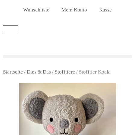
Zum
Wunschliste
Mein Konto
Kasse
Inhalt
springen
Warenkorb
Startseite
/
Dies & Das
/
Stofftiere
/ Stofftier Koala