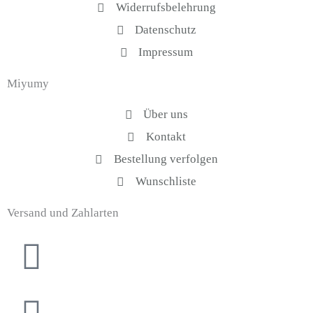
Widerrufsbelehrung
o
r
k
a
Datenschutz
-
m
Impressum
f
Miyumy
Über uns
Kontakt
Bestellung verfolgen
Wunschliste
Versand und Zahlarten