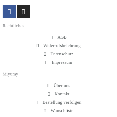
F
I
a
n
c
s
Rechtliches
e
t
b
a
AGB
o
g
Widerrufsbelehrung
o
r
k
a
Datenschutz
-
m
Impressum
f
Miyumy
Über uns
Kontakt
Bestellung verfolgen
Wunschliste