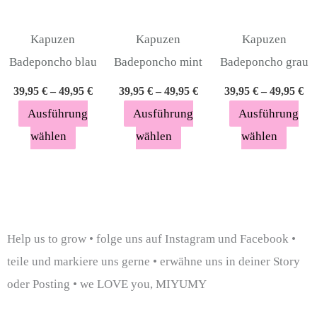
können
können
könn
auf
auf
auf
Kapuzen
Kapuzen
Kapuzen
der
der
der
Badeponcho blau
Badeponcho mint
Badeponcho grau
Produktseite
Produktseite
Produ
39,95
€
–
49,95
€
39,95
€
–
49,95
€
39,95
€
–
49,95
€
gewählt
gewählt
gewäh
Ausführung
Ausführung
Ausführung
werden
werden
werde
wählen
wählen
wählen
Help us to grow • folge uns auf Instagram und Facebook •
teile und markiere uns gerne • erwähne uns in deiner Story
oder Posting • we LOVE you, MIYUMY