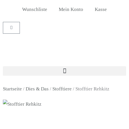
Zum
Wunschliste
Mein Konto
Kasse
Inhalt
springen
Warenkorb
Startseite
/
Dies & Das
/
Stofftiere
/ Stofftier Rehkitz