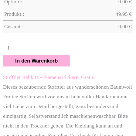
Option::
0,00
€
Produkt::
49,95
€
Gesamt::
0,00
€
In den Warenkorb
Stofftier Rehkitz – Namensstickerei Gratis!
Dieses bezaubernde Stofftier aus wunderschönen Baumwoll
Frottee Stoffen wird von uns in liebevoller Handarbeit mit
viel Liebe zum Detail hergestellt, ganz besonders und
einzigartig. Selbstverständlich maschienenwaschbar. Bitte
nicht in den Trockner geben. Die Kleidung kann an und
ausgezogen werden. Ein tolles Geschenk für kleine aber