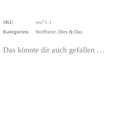
SKU
wu71-1
Kategorien
Stofftiere
,
Dies & Das
Das könnte dir auch gefallen …
Dieses
Dieses
Diese
Produkt
Produkt
Produ
weist
weist
weist
mehrere
mehrere
mehre
Varianten
Varianten
Varia
auf.
auf.
auf.
Die
Die
Die
Optionen
Optionen
Optio