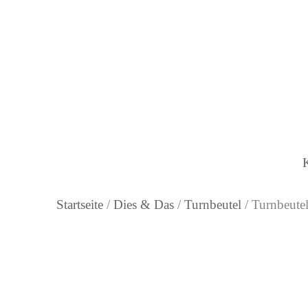
Zum
Inhalt
springen
Startseite
/
Dies & Das
/
Turnbeutel
/ Turnbeutel