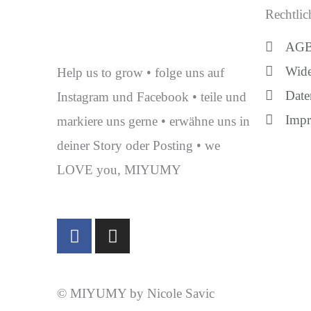
Rechtlic
AG
Wide
Help us to grow • folge uns auf
Date
Instagram und Facebook • teile und
Imp
markiere uns gerne • erwähne uns in
deiner Story oder Posting • we
LOVE you, MIYUMY
F
I
a
n
c
s
e
t
© MIYUMY by Nicole Savic
b
a