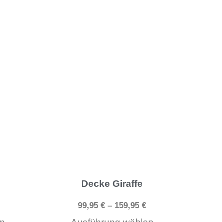
gewählt
gewählt
werden
werden
Dieses
Dieses
Produkt
Produkt
weist
weist
mehrere
mehrere
Varianten
Varianten
auf.
auf.
Die
Die
Optionen
Optionen
können
können
Decke Giraffe
auf
auf
99,95
€
–
159,95
€
der
der