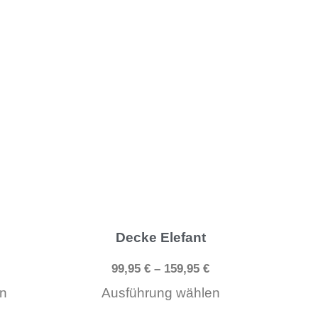
werden
werden
Dieses
Dieses
Produkt
Produkt
weist
weist
mehrere
mehrere
Varianten
Varianten
auf.
auf.
Die
Die
Optionen
Optionen
können
können
Decke Elefant
auf
auf
99,95
€
–
159,95
€
der
der
n
Ausführung wählen
Produktseite
Produktseite