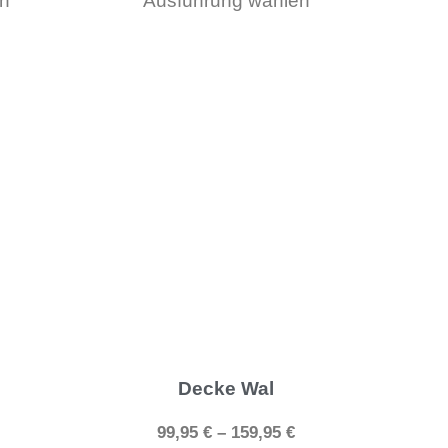
n
Ausführung wählen
Produktseite
Produktseite
gewählt
gewählt
werden
werden
Dieses
Dieses
Produkt
Produkt
weist
weist
mehrere
mehrere
Varianten
Varianten
auf.
auf.
Die
Die
Optionen
Optionen
können
können
Decke Wal
auf
auf
99,95
€
–
159,95
€
der
der