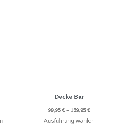
Dieses
Dieses
Produkt
Produkt
weist
weist
mehrere
mehrere
Varianten
Varianten
auf.
auf.
Die
Die
Optionen
Optionen
können
können
Decke Bär
auf
auf
99,95
€
–
159,95
€
der
der
n
Ausführung wählen
Produktseite
Produktseite
gewählt
gewählt