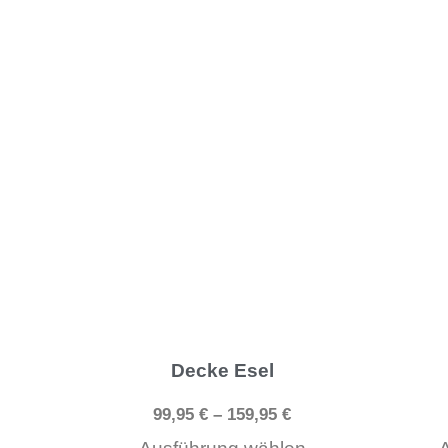
gewählt
werden
Dieses
Produkt
weist
mehrere
Varianten
auf.
Die
Optionen
können
Decke Esel
auf
99,95
€
–
159,95
€
der