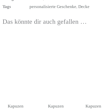
Tags
personalisierte Geschenke
,
Decke
Das könnte dir auch gefallen …
Dieses
Diese
Produkt
Produ
weist
weist
mehrere
mehre
Varianten
Varia
auf.
auf.
Die
Die
Optionen
Optio
können
könn
auf
auf
Kapuzen
Kapuzen
Kapuzen
der
der