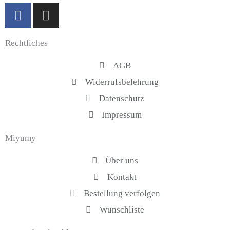
F
I
a
n
c
s
Rechtliches
e
t
b
a
AGB
o
g
Widerrufsbelehrung
o
r
k
a
Datenschutz
-
m
Impressum
f
Miyumy
Über uns
Kontakt
Bestellung verfolgen
Wunschliste