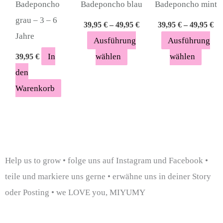
Badeponcho
Badeponcho blau
Badeponcho mint
Produktseite
Produ
grau – 3 – 6
39,95
€
–
49,95
€
39,95
€
–
49,95
€
gewählt
gewäh
Jahre
Ausführung
Ausführung
werden
werde
In
wählen
wählen
39,95
€
den
Warenkorb
Help us to grow • folge uns auf Instagram und Facebook •
teile und markiere uns gerne • erwähne uns in deiner Story
oder Posting • we LOVE you, MIYUMY