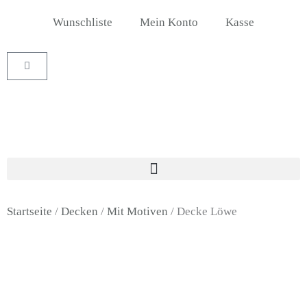
Zum
Wunschliste
Mein Konto
Kasse
Inhalt
springen
Warenkorb
Startseite
/
Decken
/
Mit Motiven
/ Decke Löwe