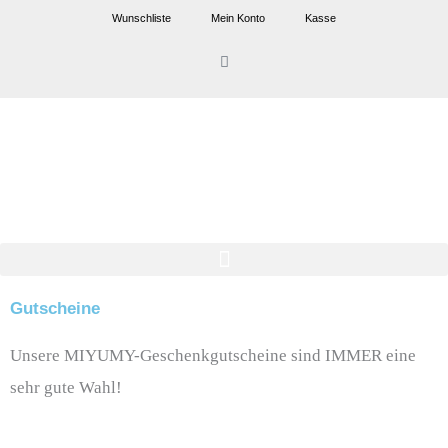
Zum
Wunschliste
Mein Konto
Kasse
Inhalt
Warenkorb
springen
Gutscheine
Unsere MIYUMY-Geschenkgutscheine sind IMMER eine
sehr gute Wahl!